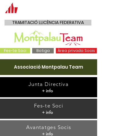
TRAMITACIÓ LLICÈNCIA FEDERATIVA
Fes-te Soci
Botiga
Àrea privada Socis
Associació Montpalau Team
Junta Directiva
+ info
Fes-te Soci
+ info
Avantatges Socis
+ info