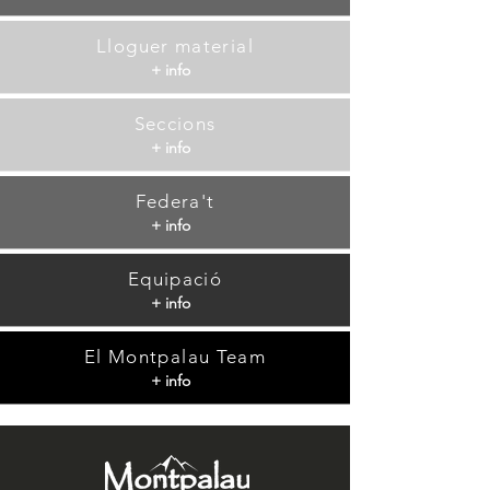
Lloguer material
+ info
Seccions
+ info
Federa't
+ info
Equipació
+ info
El Montpalau Team
+ info