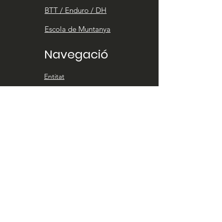
BTT / Enduro / DH
Escola de Muntanya
Navegació
Entitat
El Montpalau Team
Escola de Muntanya
Actualitat
Calendari
Contacte
Entitat