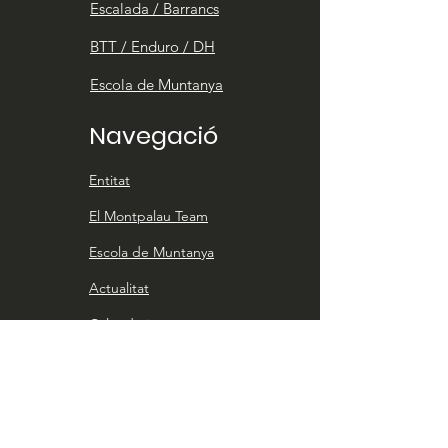
Escalada / Barrancs
BTT / Enduro / DH
Escola de Muntanya
Navegació
Entitat
El Montpalau Team
Escola de Muntanya
Actualitat
Calendari
Contacte
Entitat