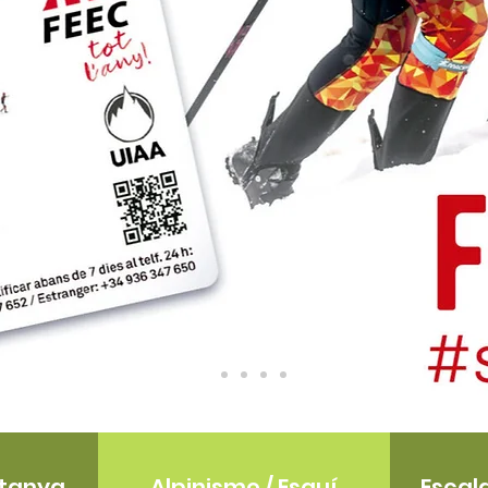
ntanya
Alpinisme / Esquí
Escal