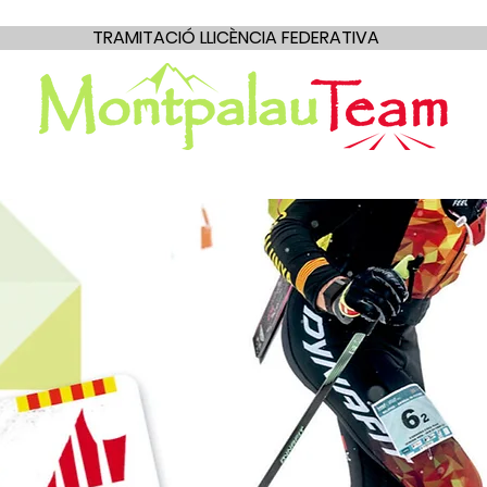
TRAMITACIÓ LLICÈNCIA FEDERATIVA
Seccions
Escola de Muntanya
Fotos
Calendari d'acti
CIA FEDERATI
U TRAMITAR LA VOSTRA LL