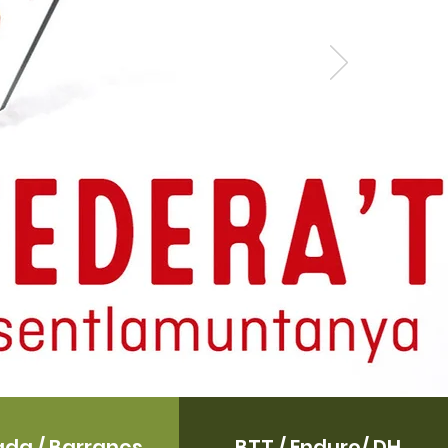
ada / Barrancs
BTT / Enduro/ DH