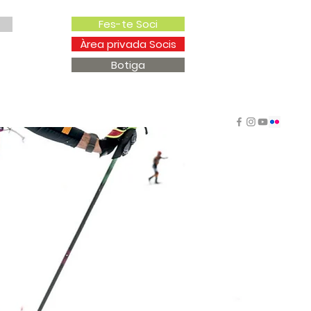
Fes-te Soci
Àrea privada Socis
Botiga
vitats
Actualitat
Contacte
VA 2026
ICÈNCIA