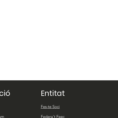
ció
Entitat
Fes-te Soci
eam
Federa't Feec