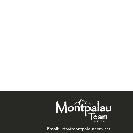
Email
:
info@montpalauteam.cat