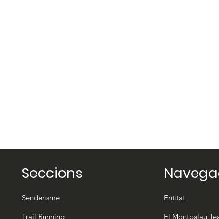
Seccions
Navega
Senderisme
Entitat
Trail Running
El Montpalau T