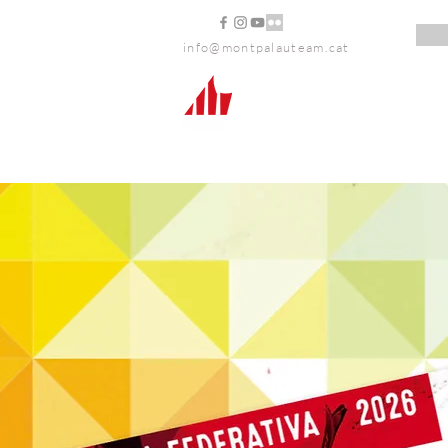
info@montpalauteam.cat
Inici
Entitat
Organitzem
LLICÈN
JA PODE